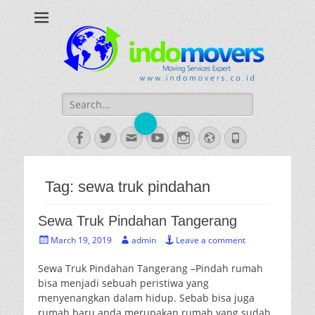
INDOMOVERS
Jasa Pindahan Profesional
Search
for:
Facebook
Twitter
Email
YouTube
Instagram
Website
Phone
Tag:
sewa truk pindahan
Sewa Truk Pindahan Tangerang
Posted
Author
March 19, 2019
admin
Leave a comment
on
Sewa Truk Pindahan Tangerang –Pindah rumah
bisa menjadi sebuah peristiwa yang
menyenangkan dalam hidup. Sebab bisa juga
rumah baru anda merupakan rumah yang sudah