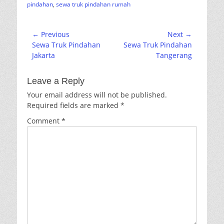
pindahan
,
sewa truk pindahan rumah
Post
← Previous
Next →
Previous
Next
Sewa Truk Pindahan
Sewa Truk Pindahan
navigation
post:
post:
Jakarta
Tangerang
Leave a Reply
Your email address will not be published.
Required fields are marked
*
Comment
*