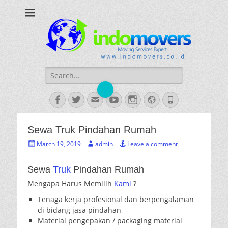
INDOMOVERS
Jasa Pindahan Profesional
Search
for:
Facebook
Twitter
Email
YouTube
Instagram
Website
Phone
Sewa Truk Pindahan Rumah
Posted
Author
March 19, 2019
admin
Leave a comment
on
Sewa
Truk
Pindahan Rumah
Mengapa Harus Memilih
Kami
?
Tenaga kerja profesional dan berpengalaman
di bidang jasa pindahan
Material pengepakan / packaging material