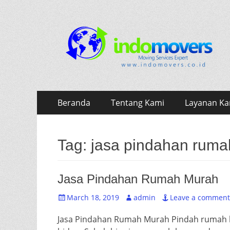
INDOMOVERS
Jasa Pindahan Profesional
Skip
Primary
Beranda
Tentang Kami
Layanan Ka
to
Menu
content
Tag:
jasa pindahan rum
Jasa Pindahan Rumah Murah
Posted
Author
March 18, 2019
admin
Leave a comment
on
Jasa Pindahan Rumah Murah Pindah rumah 