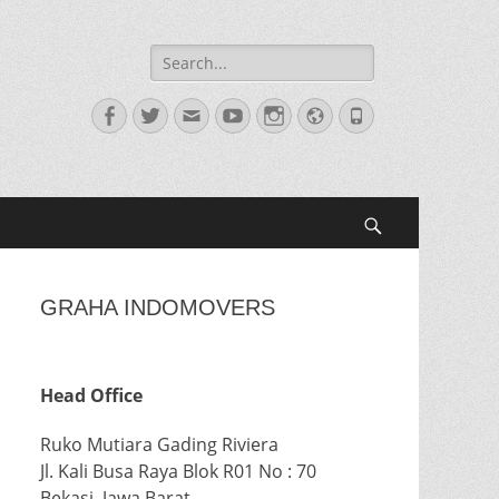
Search
for:
Facebook
Twitter
Email
YouTube
Instagram
Website
Phone
Search
GRAHA INDOMOVERS
Head Office
Ruko Mutiara Gading Riviera
Jl. Kali Busa Raya Blok R01 No : 70
Bekasi, Jawa Barat