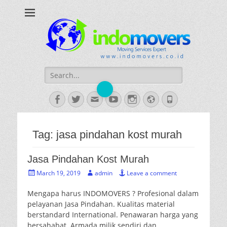
INDOMOVERS
Jasa Pindahan Profesional
Search
for:
Facebook
Twitter
Email
YouTube
Instagram
Website
Phone
Tag:
jasa pindahan kost murah
Jasa Pindahan Kost Murah
Posted
Author
March 19, 2019
admin
Leave a comment
on
Mengapa harus INDOMOVERS ? Profesional dalam
pelayanan Jasa Pindahan. Kualitas material
berstandard International. Penawaran harga yang
bersahabat. Armada milik sendiri dan