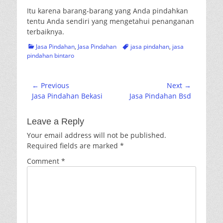
Itu karena barang-barang yang Anda pindahkan
tentu Anda sendiri yang mengetahui penanganan
terbaiknya.
Categories
Tags
Jasa Pindahan
,
Jasa Pindahan
jasa pindahan
,
jasa
pindahan bintaro
Post
← Previous
Next →
Previous
Next
Jasa Pindahan Bekasi
Jasa Pindahan Bsd
navigation
post:
post:
Leave a Reply
Your email address will not be published.
Required fields are marked
*
Comment
*