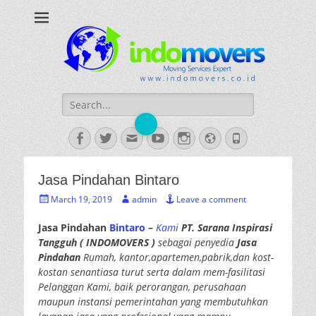
INDOMOVERS
Jasa Pindahan Profesional
Search
for:
Facebook
Twitter
Email
YouTube
Instagram
Website
Phone
Jasa Pindahan Bintaro
Posted
Author
March 19, 2019
admin
Leave a comment
on
Jasa Pindahan
Bintaro
–
Kami
PT. Sarana Inspirasi
Tangguh ( INDOMOVERS )
sebagai penyedia
Jasa
Pindahan
Rumah, kantor,apartemen,pabrik,dan kost-
kostan senantiasa turut serta dalam mem-fasilitasi
Pelanggan Kami, baik perorangan, perusahaan
maupun instansi pemerintahan yang membutuhkan